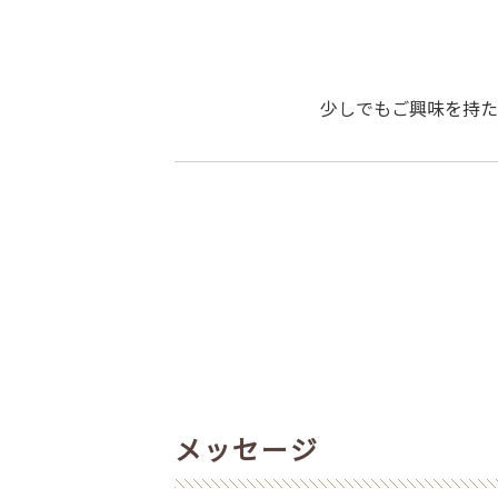
少しでもご興味を持た
お米販売事業
メッセージ
青果店《8sai》